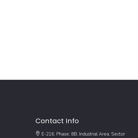
Contact Info
E-216, Phase, 8B, Industrial Area, Sector