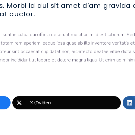
s. Morbi id dui sit amet diam gravid
at auctor.
sunt in culpa qui officia deserunt mollit anim id est laborum. Sed 
am rem aperiam, eaque ipsa quae ab illo inventore veritatis et q
cepteur sint occaecat cupidatat non, architecto beatae vitae dicta
mpor incididunt ut labore et dolore magna liqua. Ut enim ad mini
X (Twitter)