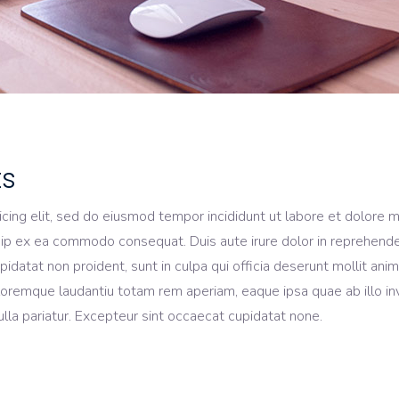
ts
icing elit, sed do eiusmod tempor incididunt ut labore et dolore 
quip ex ea commodo consequat. Duis aute irure dolor in reprehender
upidatat non proident, sunt in culpa qui officia deserunt mollit an
oremque laudantiu totam rem aperiam, eaque ipsa quae ab illo inve
nulla pariatur. Excepteur sint occaecat cupidatat none.