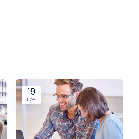
19
NOV